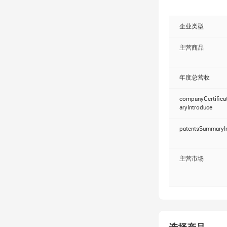
金旋转毛刺1.5) 
实验室的研磨点足病
磨料 (研磨和抛光工
企业类型
光工具我们的优势
题，良好的性价比
主营商品
足客户的需求当我
交货的要求。公司
年度总营收
需求。选择我们是
成为我们永远的合
companyCertific
aryIntroduce
patentsSummaryI
主营市场