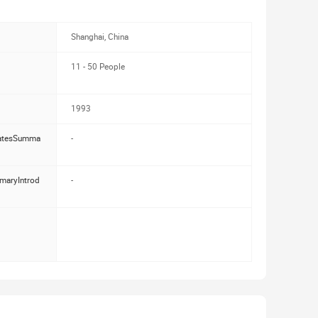
Shanghai, China
11 - 50 People
1993
catesSumma
-
maryIntrod
-