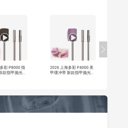
多彩 P8000 指
2026 上海多彩 P4000 美
 新款指甲抛光海
甲缓冲带 新款指甲抛光海
精细抛光
绵磨砂带 精细抛光