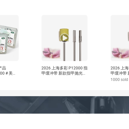
产品
2026 上海多彩 P12000 指
2026 上海
 # 美甲
甲缓冲带 新款指甲抛光海
甲缓冲带
绵磨砂带 精细抛光
绵磨砂带 
1000 sold