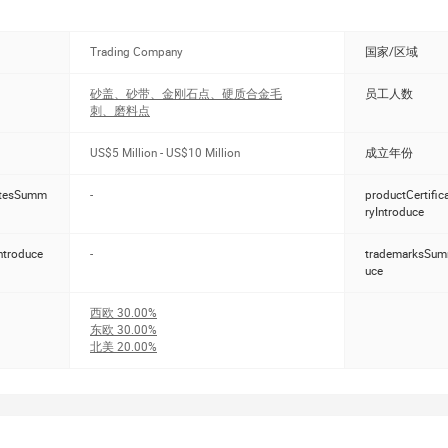
修指甲和修脚用陶瓷毛刺2) 医用和牙科磨料2.1) 砂盖和心轴2.2) 牙科
诊所工具3.1) 足病诊所的砂盖。3.2) 足病诊所用钻石钻头4) 工业
具)4.1) 工业旋转毛刺4.2) 柔性研磨和抛光工具4.3) 粘结研磨和抛
Trading Company
国家/区域
来自员工的专业知识和经验。质量和创新一直是我公司发展的主
也是利润的重要基石。我们一直在不断提高我们的质量意识，以满
砂盖、砂带、金刚石点、硬质合金毛
员工人数
刺、磨料点
们的产品已经进入国际市场，为了满足国际市场对产品质量和准时
一直在升级和更新生产设备，以确保以更好的性价比产品满足客户
US$5 Million - US$10 Million
成立年份
你最明智的选择。我们欢迎客户与我们联系。我们期待每一位客户
作伙伴。
atesSumm
-
productCertifi
ryIntroduce
ntroduce
-
trademarksSum
uce
西欧
30.00%
东欧
30.00%
北美
20.00%