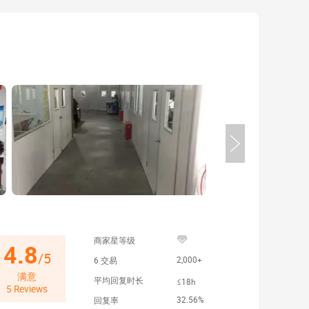
商家星等级
4.8
/
5
2,000+
6
交易
满意
平均回复时长
≤18h
5
Reviews
32.56%
回复率