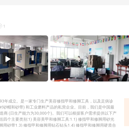
1
993年成立。是一家专门生产美容修指甲和修脚工具，以及足病诊
布背衬砂帽和砂带) 和工业磨料产品的私营企业。目前，我们是中国最
品制造商 (日生产能力为30,000个)。我们可以根据客户需求提供以下产
四个主要类别:1) 美容美甲和修脚工具:1.1) 修指甲和修脚用砂光
修脚用砂带1.3) 修指甲和修脚用钻石钻头1.4) 修指甲和修脚用硬质合