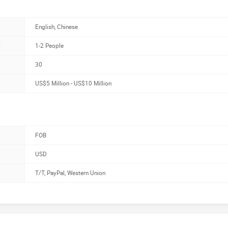
English, Chinese
量
1-2 People
30
US$5 Million - US$10 Million
FOB
USD
T/T, PayPal, Western Union