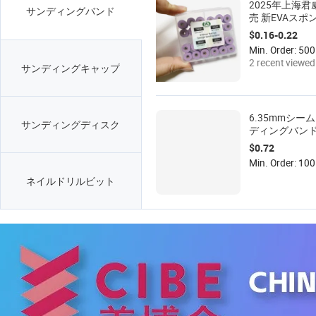
2025年上海
サンディングバンド
売 新EVAスポ
ァーサンディ
$0.16-0.22
ネイル用微研
Min. Order: 5
2 recent viewed
サンディングキャップ
6.35mmシー
サンディングディスク
ディングバン
取り外しネイ
$0.72
ンディングリン
Min. Order: 10
ース/バッグ
ネイルドリルビット