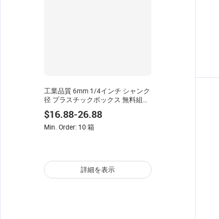
工業品質 6mm 1/4インチ シャンク
径 プラスチックボックス 無料組み
合わせ OEM ODM 超硬フライスカ
$16.88-26.88
ッターセット
Min. Order: 10 箱
詳細を表示