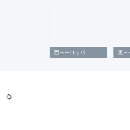
西ヨーロッパ
東ヨ