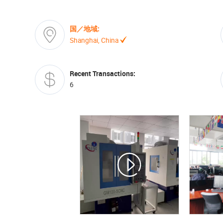
国／地域:
Shanghai, China
Recent Transactions:
6