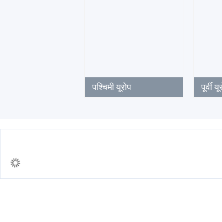
पश्चिमी यूरोप
पूर्वी य