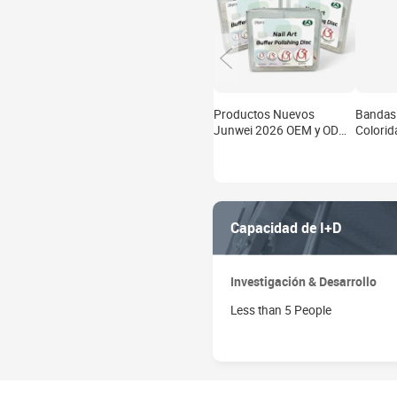
Productos Nuevos
Bandas 
Junwei 2026 OEM y ODM
Colori
10000 # Disco de Pulido
Shangh
para Decoración de Uñas
Bandas 
Pulir U
Lijado 
Capacidad de I+D
Investigación & Desarrollo
Less than 5 People