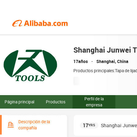
Shanghai Junwei T
17años
Shanghai, China
Productos principales:Tapa de lija
Perfil de la
Página principal
Productos
empresa
Descripción de la
17
Shanghai Junwei
YRS
compañía