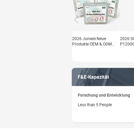
2026 Junwei Neue
2026 Sh
Produkte OEM & ODM
P12000 
10000 # Puffer-
Nägel N
Polierscheibe für
Schwam
Nagelkunst
Feinpol
F&E-Kapazität
Forschung und Entwicklung
Less than 5 People