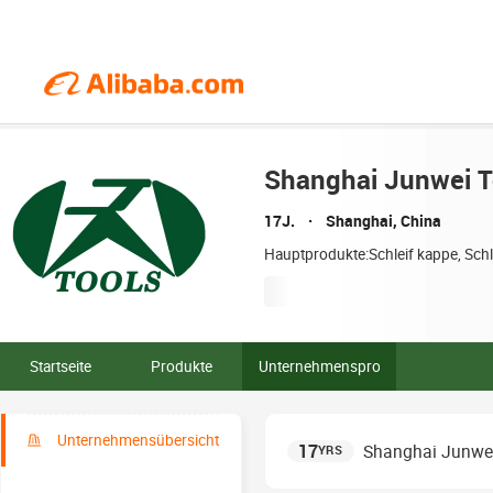
Shanghai Junwei T
17J.
Shanghai, China
Hauptprodukte:Schleif kappe, Schle
Startseite
Produkte
Unternehmensprofil
Unternehmensübersicht
17
Shanghai Junwei
YRS