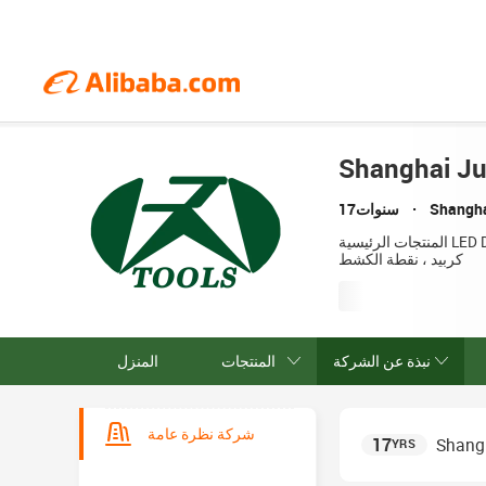
Shanghai Ju
Shangha
17سنوات
المنتجات الرئيسية LED Display,LED Screen,LED Video Wall,Digital Billboard,COB LED Displayغطاء الرملي ، أو ، نقطة الماس ، لدغ
كربيد ، نقطة الكشط
نبذة عن الشركة
المنتجات
المنزل
شركة نظرة عامة
17
Shangh
YRS